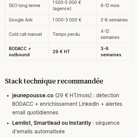
1 500-5 000 €
SEO long terme
6-12 mois
(agence)
Google Ads
1 000-3 000 €
2-8 semaines
4-12
Cold call manuel
Temps perdu
semaines
BODACC +
3-6
29 € HT
outbound
semaines
Stack technique recommandée
jeunepousse.co
(29 € HT/mois) : détection
BODACC + enrichissement LinkedIn + alertes
email quotidiennes
Lemlist, Smartlead ou Instantly
: séquence
d'emails automatisée