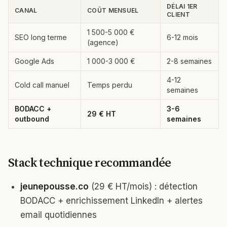
DÉLAI 1ER
CANAL
COÛT MENSUEL
CLIENT
1 500-5 000 €
SEO long terme
6-12 mois
(agence)
Google Ads
1 000-3 000 €
2-8 semaines
4-12
Cold call manuel
Temps perdu
semaines
BODACC +
3-6
29 € HT
outbound
semaines
Stack technique recommandée
jeunepousse.co
(29 € HT/mois) : détection
BODACC + enrichissement LinkedIn + alertes
email quotidiennes