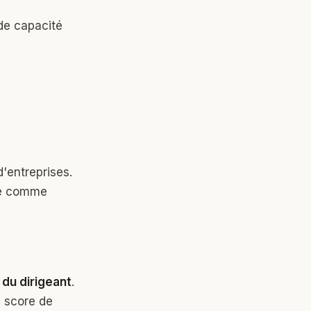
 de capacité
d'entreprises.
ée comme
n du dirigeant
.
n score de