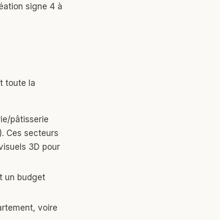
éation signe 4 à
t toute la
e/pâtisserie
). Ces secteurs
visuels 3D pour
t un budget
artement, voire