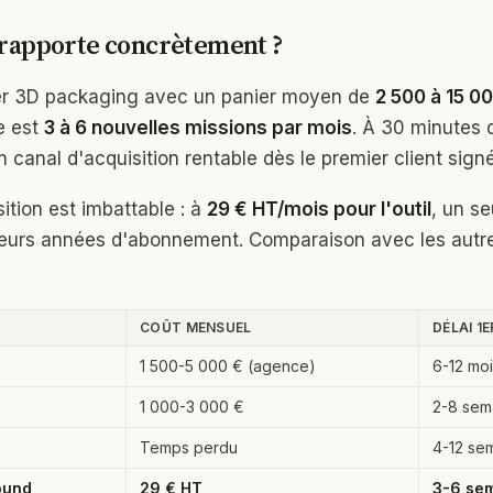
rapporte concrètement ?
er 3D packaging avec un panier moyen de
2 500 à 15 00
te est
3 à 6 nouvelles missions par mois
. À 30 minutes 
un canal d'acquisition rentable dès le premier client signé
ition est imbattable : à
29 € HT/mois pour l'outil
, un se
sieurs années d'abonnement. Comparaison avec les aut
COÛT MENSUEL
DÉLAI 1E
1 500-5 000 € (agence)
6-12 mo
1 000-3 000 €
2-8 sem
Temps perdu
4-12 se
ound
29 € HT
3-6 se