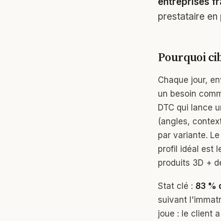
entreprises f
prestataire en
Pourquoi cib
Chaque jour, e
un besoin commu
DTC qui lance u
(angles, contex
par variante. Le
profil idéal es
produits 3D + d
Stat clé :
83 % d
suivant l'immatr
joue : le client