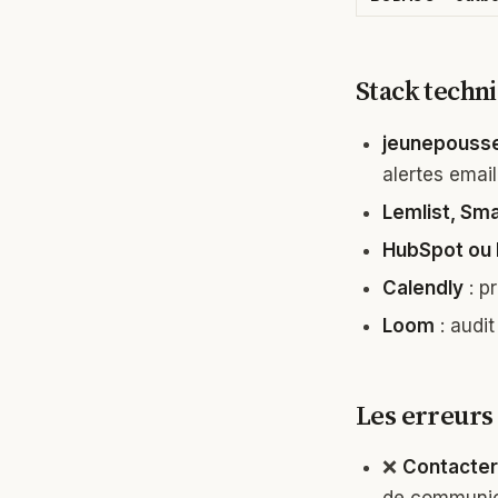
Stack tech
jeunepouss
alertes emai
Lemlist, Sma
HubSpot ou P
Calendly
: p
Loom
: audit
Les erreurs 
❌
Contacter