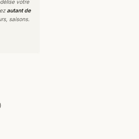
délise votre
rez
autant de
rs, saisons.
)