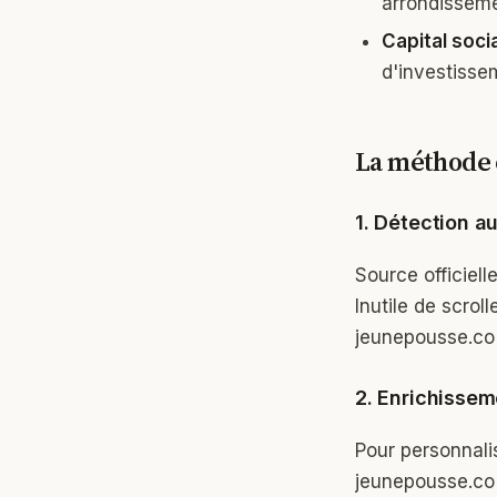
arrondisseme
Capital socia
d'investisse
La méthode 
1. Détection a
Source officielle
Inutile de scr
jeunepousse.co l
2. Enrichissem
Pour personnali
jeunepousse.co i