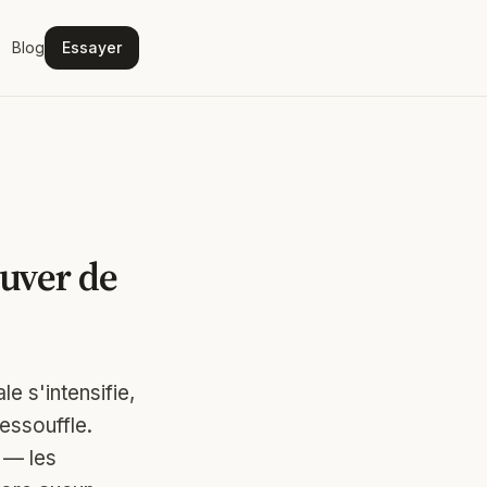
Blog
Essayer
uver de
e s'intensifie,
'essouffle.
e — les