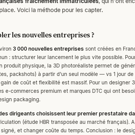
rançaises fraîchement immatriculées
, qui n'ont e
 place. Voici la méthode pour les capter.
ler les nouvelles entreprises ?
nviron
3 000 nouvelles entreprises
sont créées en Franc
n : structurer leur lancement le plus vite possible. Po
n produit physique, la 3D photoréaliste permet de génér
tes, packshots) à partir d'un seul modèle — vs 1 jour de
 gain de coût et flexibilité est massif. Pour un designer
t les e-commerces premium et marques DTC qui ont besoi
esign packaging.
es dirigeants choisissent leur premier prestataire da
iculation (étude HBR transposée au marché français). Au-
 a signé, et changer coûte du temps. Conclusion : le des