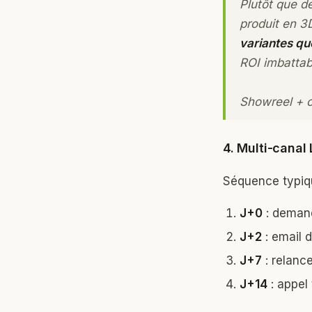
Plutôt que d
produit en 3
variantes qu
ROI imbattab
Showreel + c
4. Multi-canal
Séquence typiqu
J+0
: demand
J+2
: email 
J+7
: relance
J+14
: appel