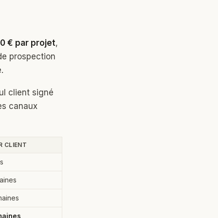
0 € par projet
,
de prospection
.
ul client signé
res canaux
R CLIENT
is
aines
maines
maines