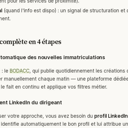
nt pour les services de proximité).
l
(quand l'info est dispo) : un signal de structuration et
ment.
complète en 4 étapes
utomatique des nouvelles immatriculations
 : le
BODACC
, qui publie quotidiennement les créations 
oller manuellement chaque matin — une plateforme dédi
e fait en continu et applique vos filtres métier.
ent LinkedIn du dirigeant
ser votre approche, vous avez besoin du
profil LinkedI
dentifie automatiquement le bon profil et lui attribue u