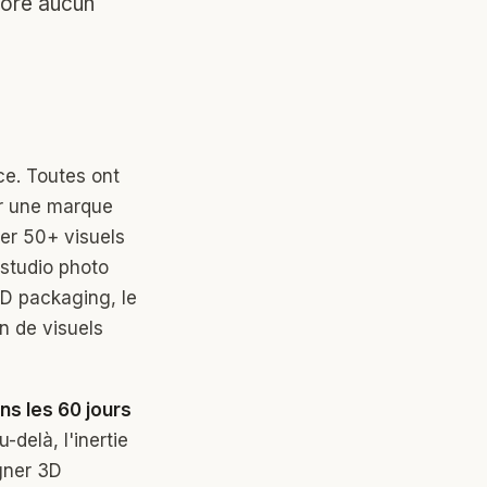
ncore aucun
e. Toutes ont
ur une marque
er 50+ visuels
 studio photo
 3D packaging, le
n de visuels
ns les 60 jours
delà, l'inertie
igner 3D