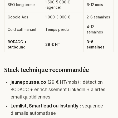
1 500-5 000 €
SEO long terme
6-12 mois
(agence)
Google Ads
1 000-3 000 €
2-8 semaines
4-12
Cold call manuel
Temps perdu
semaines
BODACC +
3-6
29 € HT
outbound
semaines
Stack technique recommandée
jeunepousse.co
(29 € HT/mois) : détection
BODACC + enrichissement LinkedIn + alertes
email quotidiennes
Lemlist, Smartlead ou Instantly
: séquence
d'emails automatisée