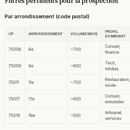
Filtres pertinents pour la prospection
Par arrondissement (code postal)
PROFIL
CP
ARRONDISSEMENT
VOLUME/MOIS
DOMINANT
Conseil,
75008
8e
~700
finance
Tech,
75009
9e
~600
médias
Restauration,
75011
11e
~700
mode
Conseil,
75017
17e
~600
immobilier
Artisanat,
75019
19e
~500
services