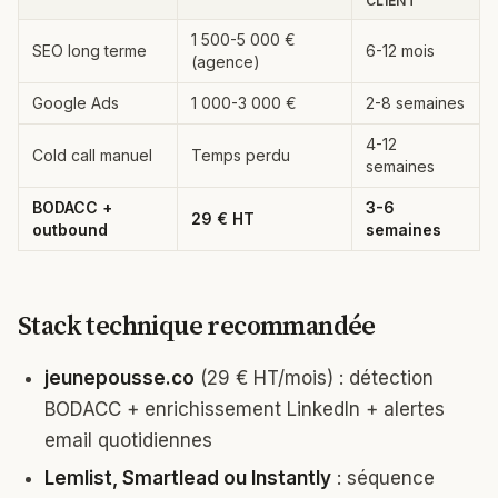
CLIENT
1 500-5 000 €
SEO long terme
6-12 mois
(agence)
Google Ads
1 000-3 000 €
2-8 semaines
4-12
Cold call manuel
Temps perdu
semaines
BODACC +
3-6
29 € HT
outbound
semaines
Stack technique recommandée
jeunepousse.co
(29 € HT/mois) : détection
BODACC + enrichissement LinkedIn + alertes
email quotidiennes
Lemlist, Smartlead ou Instantly
: séquence