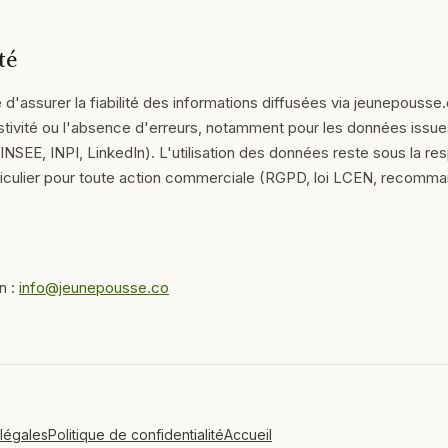
té
e d'assurer la fiabilité des informations diffusées via jeunepousse
ustivité ou l'absence d'erreurs, notamment pour les données issu
NSEE, INPI, LinkedIn). L'utilisation des données reste sous la res
particulier pour toute action commerciale (RGPD, loi LCEN, recomm
n :
info@jeunepousse.co
légales
Politique de confidentialité
Accueil