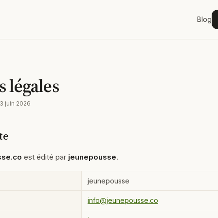
Blog
 légales
3 juin 2026
te
sse.co
est édité par
jeunepousse
.
jeunepousse
info@jeunepousse.co