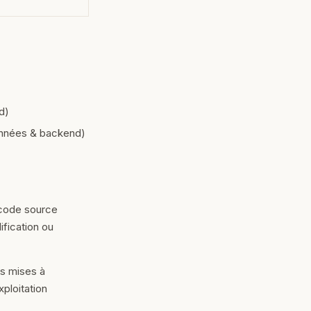
d)
nnées & backend)
 code source
ification ou
s mises à
xploitation