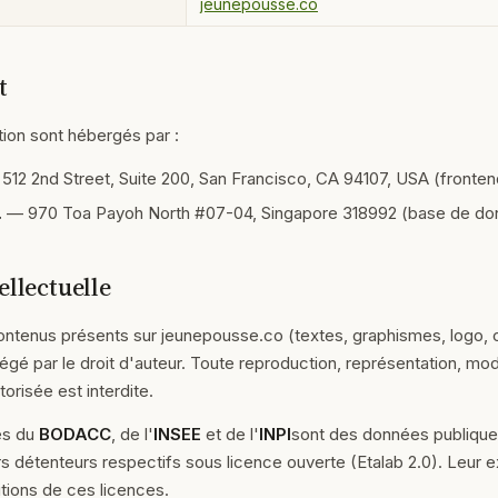
jeunepousse.co
t
ation sont hébergés par :
512 2nd Street, Suite 200, San Francisco, CA 94107, USA (fronten
.
— 970 Toa Payoh North #07-04, Singapore 318992 (base de do
ellectuelle
ntenus présents sur jeunepousse.co (textes, graphismes, logo,
tégé par le droit d'auteur. Toute reproduction, représentation, mod
torisée est interdite.
es du
BODACC
, de l'
INSEE
et de l'
INPI
sont des données publique
rs détenteurs respectifs sous licence ouverte (Etalab 2.0). Leur e
tions de ces licences.